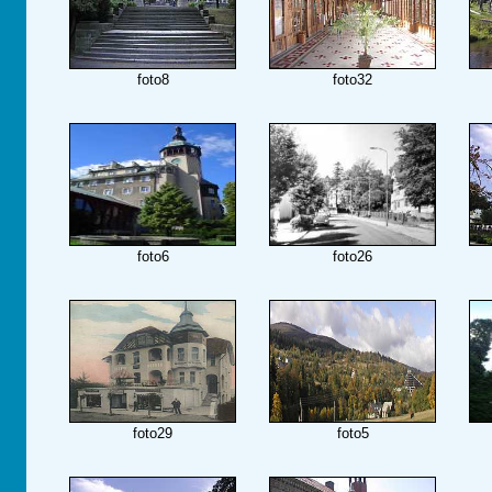
foto8
foto32
foto6
foto26
foto29
foto5