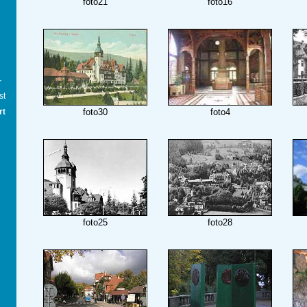
foto21
foto16
r
st
rt
foto30
foto4
foto25
foto28