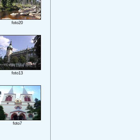
foto20
foto13
foto7