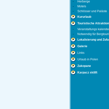
-
Herberge
-
Motels
-
Schlösser und Paläste
Kururlaub
Touristische Attraktion
-
Veranstaltungs kalende
-
Notwendig für Bergtouri
Lokalisierung und Zufa
Galerie
Links
Urlaub in Polen
Zakopane
Karpacz skilift