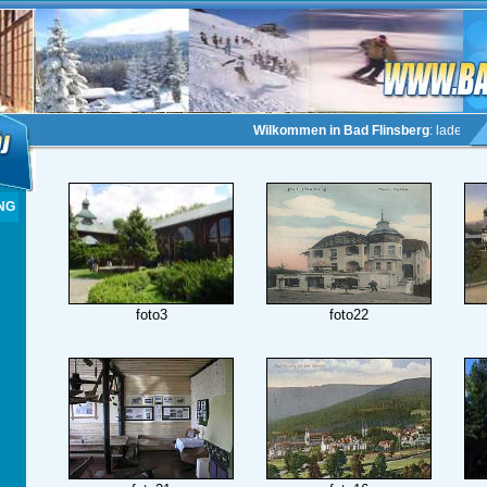
Wilkommen in Bad Flinsberg
: laden in Sw
NG
foto3
foto22