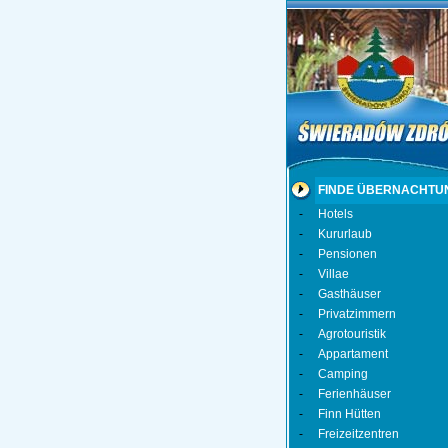
FINDE ÜBERNACHTU
-
Hotels
-
Kururlaub
-
Pensionen
-
Villae
-
Gasthäuser
-
Privatzimmern
-
Agrotouristik
-
Appartament
-
Camping
-
Ferienhäuser
-
Finn Hütten
-
Freizeitzentren