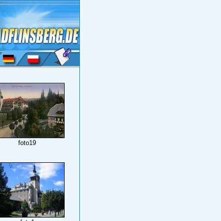
ieradów Zdroj ein.
foto19