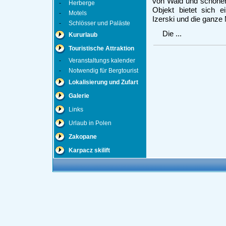
von Wald und schöner 
-
Herberge
Objekt bietet sich 
-
Motels
Izerski und die ganze
-
Schlösser und Paläste
Die ...
Kururlaub
Touristische Attraktion
-
Veranstaltungs kalender
-
Notwendig für Bergtourist
Lokalisierung und Zufart
Galerie
Links
Urlaub in Polen
Zakopane
Karpacz skilift