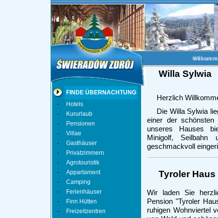
Wilkommen
Willa Sylwia
FINDE ÜBERNACHTUNG
Herzlich Willkomm
-
Hotels
Die Willa Sylwia li
-
Kururlaub
einer der schönsten
-
Pensionen
unseres Hauses biet
-
Villae
Minigolf, Seilbahn 
-
Gasthäuser
geschmackvoll eingeri
-
Privatzimmern
-
Agrotouristik
-
Appartament
Tyroler Haus
-
Camping
-
Ferienhäuser
Wir laden Sie herzl
Pension "Tyroler Haus
-
Finn Hütten
ruhigen Wohnviertel 
-
Freizeitzentren